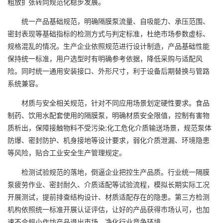
粗放扩张转向规范化稳步发展。
统一产品基础规范，明确隔膜泵流量、自吸能力、承压范围、
密封表现等基础指标的检测方式与判定标准，杜绝市场参数虚标、
规格混乱的情况。生产企业依照规范进行设计制造，产品基础性能
保持统一标准，用户选型时有明确参考依据，降低采购与适配风
险。同时统一通用安装接口、外形尺寸，利于设备后期替换与管路
系统兼容。
材质与安全相关规范，针对不同应用场景划定硬性要求。食品
制药、饮用水配套使用的隔膜泵，明确材质安全限值，控制有害物
质析出，保障接触物料不受污染;化工危化介质输送场景，规范泵体
防爆、密封防护、机身接地等设计要求，弱化介质泄漏、环境隐患
等风险，贴合工业安全生产管理规定。
检测试验规范的落地，倒逼企业把控生产品质。行业统一隔膜
泵疲劳作业、密封耐久、介质适配等试验流程，模拟长期实际工况
开展测试，提前排查结构设计、材质适配存在的隐患。第三方检测
机构依照统一标准开展认证评估，让好的产品获得市场认可，也加
速不合规小作坊产品退出市场，净化行业竞争环境。