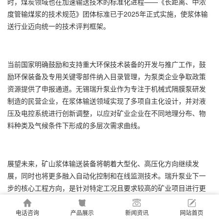
时，煤炭领域也在加速输送技术的标准化进程——《长距离、中浓
度管输煤浆的技术规范》团体标准已于2025年正式实施，使浆体输
送行业迈向统一的技术评判框架。
当前国家明确鼓励和支持重大环保技术装备的开发与推广工作，鼓
励环保装备及专用关键零部件纳入目录管理，为泵类企业争取政策
资源提供了申报通道。无锡瑞升泵业作为专注于机械式隔膜泵研发
制造的民营企业，在浆体输送领域实现了多项自主化设计，并对液
压及电控系统进行创新调整，以应对矿业企业在不同地理分布、物
料种类及气候条件下形成的多层次需求曲线。
展望未来，矿山浆体输送装备将朝着大型化、高压化方向继续发
展，同时也将更多融入自动化控制和在线监测技术。瑞升泵业下一
步的核心工程方向，是针对特定工况且要求较高的矿业项目进行更
为灵活的非标定制设计，对三缸及五缸结构的空间布局及管路连接
进行优化改进。
电话咨询
产品展示
新闻资讯
网站首页