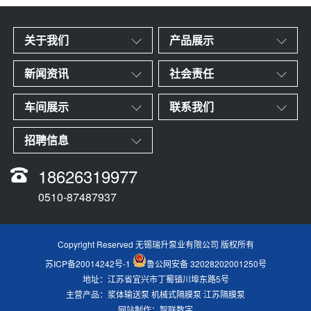
关于我们
产品展示
新闻资讯
社会责任
车间展示
联系我们
招聘信息
18626319977
0510-87487937
Copyright Reserved 无锡瑞升泵业有限公司 版权所有
苏ICP备20014242号-1
鲁公网安备 32028202001250号
地址：江苏省宜兴市丁蜀镇川埠东路5号
主营产品：
浆体输送泵 机械式隔膜泵 江苏隔膜泵
网站制作
：
智联数字