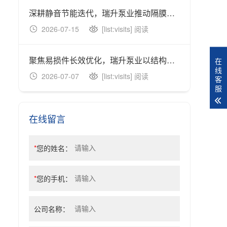
深耕静音节能迭代，瑞升泵业推动隔膜泵适配绿色连续化生产
2026-07-15
[list:visits] 阅读
20
聚焦易损件长效优化，瑞升泵业以结构改良降低隔膜泵运维成本
在
线
2026-07-07
[list:visits] 阅读
20
客
服
在线留言
*
您的姓名：
*
您的手机：
公司名称：