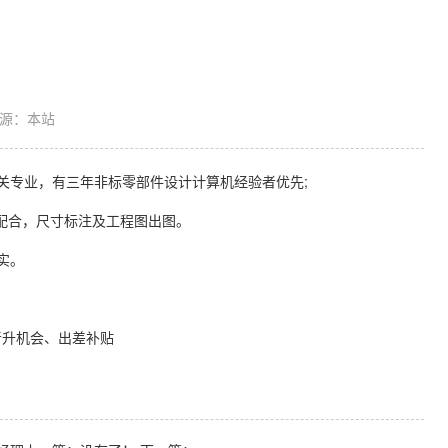
源：本站
关专业，有三年非标零部件设计计算机经验者优先;
通公差配合，尺寸标注及工程图出图。
实。
晋升机会、出差补贴