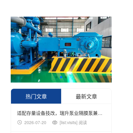
热门文章
最新文章
适配存量设备技改，瑞升泵业隔膜泵兼容改造方案助力产线升级
2026-07-20
[list:visits] 阅读
20